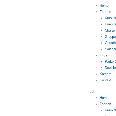
Zum
Home
Inhalt
Fahrten
springen
Kurs- &
Eventfa
Charter
Gruppe
Gutsch
Saison
Infos
Parkplä
Downlo
Karriere
Kontakt
Home
Fahrten
Kurs- &