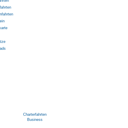
hrten
fahrten
nfahrten
ein
karte
tze
ads
Charterfahrten
Business