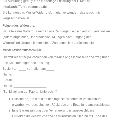
Zur Ausübung genügt eine eindeutige Erklärung per E-Mail an
info@schifffahrt-bodensee.de
.
Sie können das Muster-Widerrufsformular verwenden, das jedoch nicht
vorgeschrieben ist.
Folgen des Widerrufs:
Im Falle eines Widerrufs werden alle Zahlungen, einschließlich Lieferkosten
(sofern angefallen), innerhalb von 14 Tagen nach Eingang der
Widerrufserklärung mit demselben Zahlungsmittel zurückerstattet.
Muster-Widerrufsformular:
Hiermit widerrufe(n) ich/wir den von mir/uns abgeschlossenen Vertrag über
den Kauf der folgenden Leistung:
Bestellt am ____ / erhalten am ____
Name: __________________
E-Mail: __________________
Datum: __________________
(Bei Mitteilung auf Papier: Unterschrift)
Gutscheine, die direkt an der Tageskasse oder im Verkaufsbüro
erworben wurden, sind von Rückgabe und Erstattung ausgeschlossen.
Eine Barauszahlung oder Verlängerung ist ausgeschlossen.
Es gelten die gesetzlichen Verjährungsfristen (Beginn mit Ende des