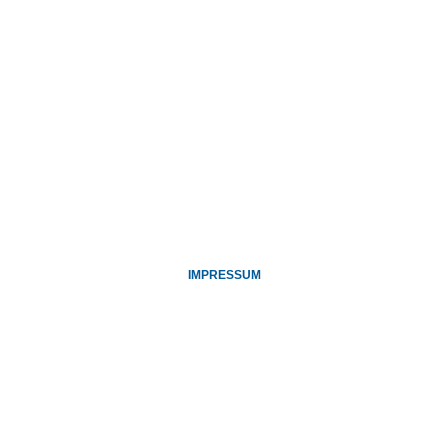
Ihr Schifffahrtsbetrieb Deinis!
IMPRESSUM