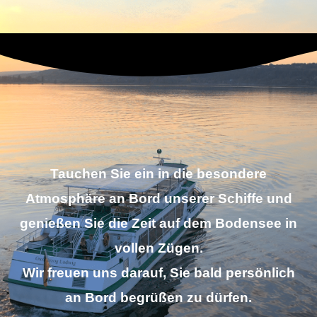
Tauchen Sie ein in die besondere
Atmosphäre an Bord unserer Schiffe und
genießen Sie die Zeit auf dem Bodensee in
vollen Zügen.
Wir freuen uns darauf, Sie bald persönlich
an Bord begrüßen zu dürfen.