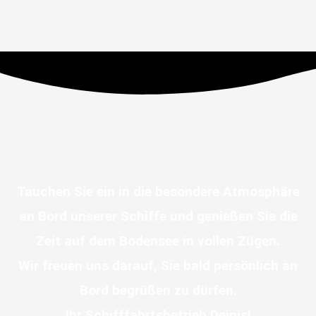
Tauchen Sie ein in die besondere Atmosphäre
an Bord unserer Schiffe und genießen Sie die
Zeit auf dem Bodensee in vollen Zügen.
Wir freuen uns darauf, Sie bald persönlich an
Bord begrüßen zu dürfen.
Ihr Schifffahrtsbetrieb Deinis!